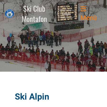
Ski Club
Login
Montafon
Menü
Ski Alpin