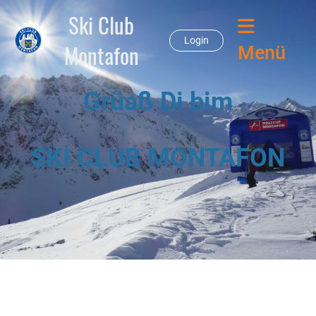
Ski Club
Login
Montafon
Menü
Grüaß Di bim
SKI CLUB MONTAFON