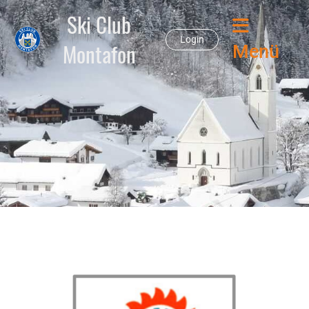
Ski Club
Login
Montafon
Menü